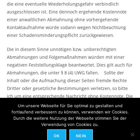
die eine eventuelle Wiederholungsgefahr verbindlich
ausgeschlossen ist. Eine dennoch ergehende Kostennote
einer anwaltlichen Abmahnung ohne vorhergehende
Kontaktaufnahme würde sodann wegen Nichtbeachtung
einer Schadensminderungspflicht zurückgewiesen.
Die in diesem Sinne unnötigen bzw. unberechtigten
Abmahnungen und Folgemaßnahmen würden mit einer
negativen Feststellungsklage beantwortet. Dies gilt auch für
Abmahnungen, die unter § 8 (4) UWG fallen. Sollte der
Inhalt oder die Aufmachung dieser Seiten fremde Rechte
Dritter oder gesetzliche Bestimmungen verletzen, so bitte
ich um eine entsprechende Nachricht ohne Kostennote. Die
Beseitigung einer möglicherweise von diesen Seiten
Um unsere Webseite für Sie optimal zu gestalten und
ausgehenden Schutzrecht-Verletzung durch Schutzrecht-
fortlaufend verbessern zu können, verwenden wir Cookies.
Durch die weitere Nutzung der Webseite stimmen Sie der
Inhaberinnen selbst darf nicht ohne meine Zustimmung
Verwendung von Cookies zu.
stattfinden.
OK
NEIN